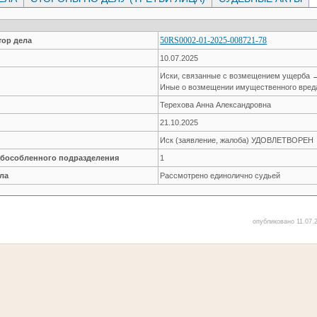
50RS0002-01-2025-008721-78
ор дела
10.07.2025
Иски, связанные с возмещением ущерба 
Иные о возмещении имущественного вред
Терехова Анна Александровна
21.10.2025
Иск (заявление, жалоба) УДОВЛЕТВОРЕН
обособленного подразделения
1
ла
Рассмотрено единолично судьей
опубликовано 11.07.2