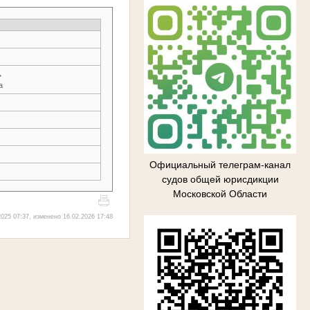
→
а
Официальный телеграм-канал
судов общей юрисдикции
Московской Области
025 07:37, изменено 16.02.2026 17:48