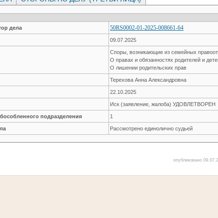
50RS0002-01-2025-008661-64
ор дела
09.07.2025
Споры, возникающие из семейных правоо
О правах и обязанностях родителей и дет
О лишении родительских прав
Терехова Анна Александровна
22.10.2025
Иск (заявление, жалоба) УДОВЛЕТВОРЕН
обособленного подразделения
1
ла
Рассмотрено единолично судьей
опубликовано 09.07.2