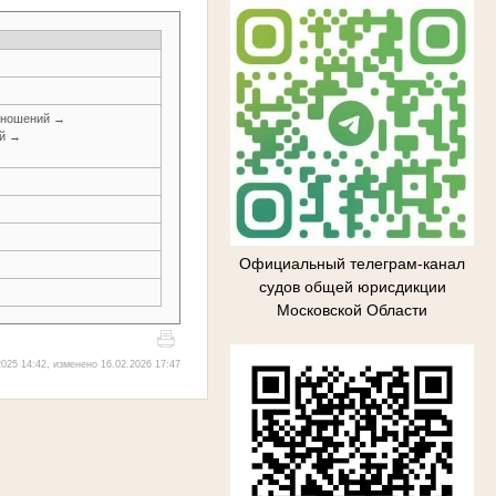
тношений →
ей →
Официальный телеграм-канал
судов общей юрисдикции
Московской Области
025 14:42, изменено 16.02.2026 17:47