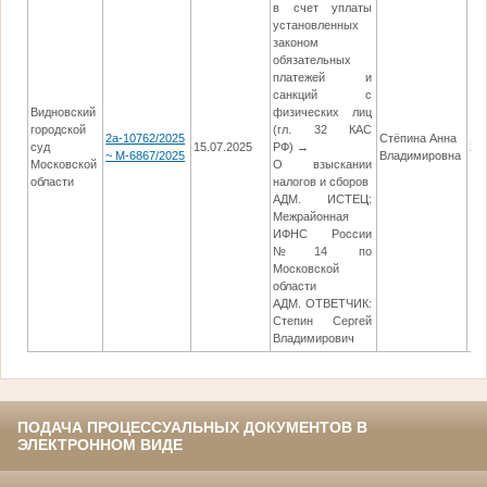
в счет уплаты
установленных
законом
обязательных
платежей и
санкций с
Видновский
физических лиц
городской
(гл. 32 КАС
2а-10762/2025
Стёпина Анна
суд
15.07.2025
РФ) →
26
~ М-6867/2025
Владимировна
Московской
О взыскании
области
налогов и сборов
АДМ. ИСТЕЦ:
Межрайонная
ИФНС России
№14 по
Московской
области
АДМ. ОТВЕТЧИК:
Степин Сергей
Владимирович
ПОДАЧА ПРОЦЕССУАЛЬНЫХ ДОКУМЕНТОВ В
ЭЛЕКТРОННОМ ВИДЕ