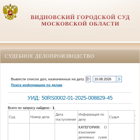
ВИДНОВСКИЙ ГОРОДСКОЙ СУД
МОСКОВСКОЙ ОБЛАСТИ
СУДЕБНОЕ ДЕЛОПРОИЗВОДСТВО
Вывести список дел, назначенных на дату
Поиск информации по делам
УИД: 50RS0002-01-2025-008829-45
Всего по запросу найдено -
1
.
Дата
Информация по
Да
Суд
Номер дела
Судья
поступления
делу
ре
КАТЕГОРИЯ:
О
взыскании
денежных сумм