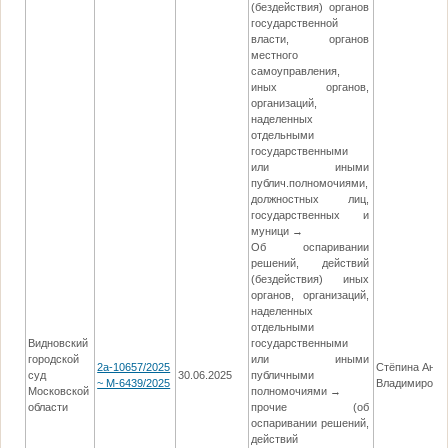
(бездействия) органов
государственной
власти, органов
местного
самоуправления,
иных органов,
организаций,
наделенных
отдельными
государственными
или иными
публич.полномочиями,
должностных лиц,
государственных и
муници →
Об оспаривании
решений, действий
(бездействия) иных
органов, организаций,
наделенных
отдельными
Видновский
государственными
городской
или иными
2а-10657/2025
Стёпина Анна
суд
30.06.2025
публичными
~ М-6439/2025
Владимировн
Московской
полномочиями →
области
прочие (об
оспаривании решений,
действий