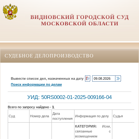
ВИДНОВСКИЙ ГОРОДСКОЙ СУД
МОСКОВСКОЙ ОБЛАСТИ
СУДЕБНОЕ ДЕЛОПРОИЗВОДСТВО
Вывести список дел, назначенных на дату
Поиск информации по делам
УИД: 50RS0002-01-2025-009166-04
Всего по запросу найдено -
1
.
Дата
Д
Суд
Номер дела
Информация по делу
Судья
поступления
р
КАТЕГОРИЯ:
Иски,
связанные с
возмещением