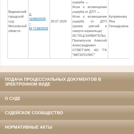
ущерба →
Иски о возмещении
Видновский
ущерба от ДТП →
2-
городской
Иски о возмещении
Куприянова
11090/2025
суд
28.07.2025
ущерба от ДТП
Яна
0
~
Московской
(кроме увечий и
Геннадьевна
М-7138/2025
области
смерти кормильца)
ИСТЕЦ(ЗАЯВИТЕЛЬ):
Прилипухов Алексей
Александрович
ОТВЕТЧИК: АО "ТК
"МЕГАПОЛИС"
ПОДАЧА ПРОЦЕССУАЛЬНЫХ ДОКУМЕНТОВ В
ЭЛЕКТРОННОМ ВИДЕ
О СУДЕ
СУДЕЙСКОЕ СООБЩЕСТВО
НОРМАТИВНЫЕ АКТЫ