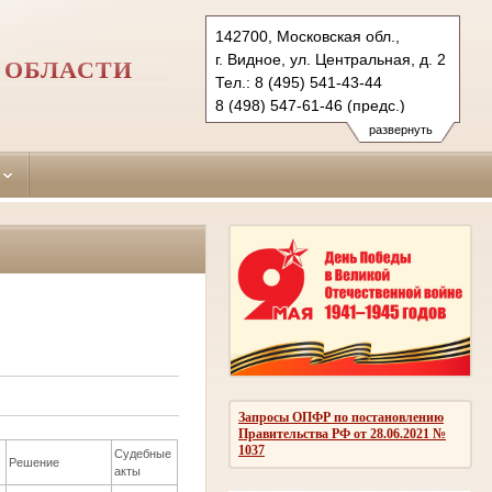
142700, Московская обл.,
г. Видное, ул. Центральная, д. 2
 ОБЛАСТИ
Тел.: 8 (495) 541-43-44
8 (498) 547-61-46 (предс.)
vidnoe.mo@sudrf.ru
развернуть
Запросы ОПФР по постановлению
Правительства РФ от 28.06.2021 №
1037
Судебные
Решение
акты