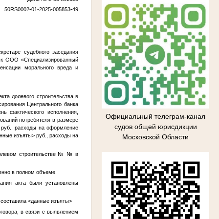
50RS0002-01-2025-005853-49
кретаре судебного заседания
к ООО «Специализированный
пенсации морального вреда и
екта долевого строительства в
сирования Центрального банка
нь фактического исполнения,
Официальный телеграм-канал
бований потребителя в размере
судов общей юрисдикции
руб., расходы на оформление
нные изъяты>
руб., расходы на
Московской Области
долевом строительстве №
№
в
енно в полном объеме.
сания акта были установлены
 составила
<данные изъяты>
говора, в связи с выявлением