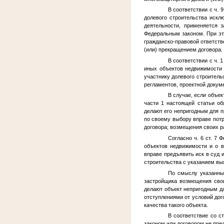
В соответствии с ч. 
долевого строительства искл
деятельности, применяется 
Федеральным законом. При э
гражданско-правовой ответств
(или) прекращением договора.
В соответствии с ч. 1
иных объектов недвижимости 
участнику долевого строитель
регламентов, проектной докум
В случае, если объек
части 1 настоящей статьи об
делают его непригодным для п
по своему выбору вправе потр
договора; возмещения своих ра
Согласно ч. 6 ст. 7 
объектов недвижимости и о в
вправе предъявить иск в суд
строительства с указанием выя
По смыслу указанных
застройщика возмещения свои
делают объект непригодным дл
отступлениями от условий дого
качества такого объекта.
В соответствие со с
законом или договором не пр