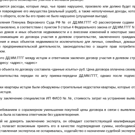
ются расходы, которые лицо, чье право нарушено, произвело или должно будет п
и повреждение его имущества (реальный ущерб), а также неполученные доходы, кот
о оборота, если бы его право не было нарушено (упущенная выгода).
вления Пленума Верховного Суда РФ
№
от
ДД.ММ.ГГГГ
«О рассмотрении судами 
ановлено, в соответствии с пунктом 9 статьи 4 Федерального закона от
ДД.ММ.ГГГГ
N 
ых домов и иных объектов недвижимости и о внесении изменений в некоторые зак
озникающим из договора участия в долевом строительстве, заключенного граждан
ения и иных объектов недвижимости исключительно для личных, семейных, домашн
 предпринимательской деятельности, законодательство о защите прав потребите
ном.
 что
ДД.ММ.ГГГГ
между истцом и ответчиком заключен договор участия в долевом с
дресу:
<адрес>
,
<адрес>
о объекта по договору составила
<данные изъяты>
руб. Цена договора оплачена свое
роительства передан по акту приема-передачи
ДД.ММ.ГГГГ
, однако после подпи
мки квартиры истцом были обнаружены строительные недостатки квартиры, которые о
 истцов.
му заключению специалистов ИП
ФИО3
№
.
№
, стоимость затрат на устранение выя
ребованием о соразмерном уменьшении покупной цены договора в связи с выявлен
ва была оставлена ответчиком без удовлетворения.
ий не доверять заключению эксперта, он обладает соответствующей квалификацие
уд полагает возможным принять его в качестве подтверждения суммы, необходимо
ставленная экспертиза не оспаривалась, ходатайство о назначении судебной эксперти