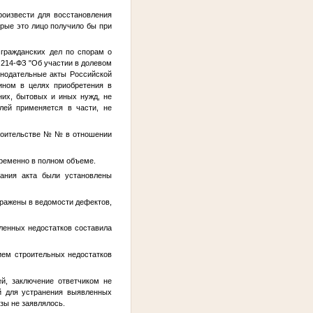
роизвести для восстановления
орые это лицо получило бы при
гражданских дел по спорам о
214-ФЗ "Об участии в долевом
онодательные акты Российской
ином в целях приобретения в
их, бытовых и иных нужд, не
лей применяется в части, не
троительстве №
№
в отношении
временно в полном объеме.
сания акта были установлены
тражены в ведомости дефектов,
вленных недостатков составила
ием строительных недостатков
й, заключение ответчиком не
й для устранения выявленных
зы не заявлялось.