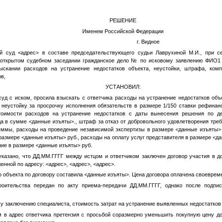
РЕШЕНИЕ
Именем Российской Федерации
ста 2025 года г. Видное
ой суд
<адрес>
в составе председательствующего судьи Лаврухиной М.И., при се
 открытом судебном заседании гражданское дело
№
по исковому заявлению
ФИО1
ыскании расходов на устранение недостатков объекта, неустойки, штрафа, ком
в,
УСТАНОВИЛ:
суд с иском, просила взыскать с ответчика расходы на устранение недостатков объ
 неустойку за просрочку исполнения обязательств в размере 1/150 ставки рефинан
тоимости расходов на устранение недостатков с даты вынесения решения по де
да в сумме
<данные изъяты>
., штраф за отказ от добровольного удовлетворения тре
уммы, расходы на проведение независимой экспертизы в размере
<данные изъяты>
 размере
<данные изъяты>
руб., расходы на оплату услуг представителя в размере
<да
ние в размере
<данные изъяты>
руб.
указано, что
ДД.ММ.ГГГГ
между истцом и ответчиком заключен договор участия в 
женной по адресу:
<адрес>
,
<адрес>
,
<адрес>
.
о объекта по договору составила
<данные изъяты>
. Цена договора оплачена своеврем
роительства передан по акту приема-передачи
ДД.ММ.ГГГГ
, однако после подпи
у заключению специалиста, стоимость затрат на устранение выявленных недостатков
 в адрес ответчика претензия с просьбой соразмерно уменьшить покупную цену до