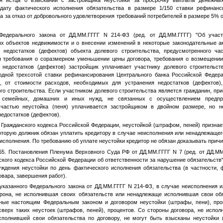
дату фактического исполнения обязательства в размере 1/150 ставки рефинанс
 за отказ от добровольного удовлетворения требований потребителей в размере 5%
 Федерального закона от
ДД.ММ.ГГГГ
N 214-ФЗ (ред. от
ДД.ММ.ГГГГ
) "Об учас
х объектов недвижимости и о внесении изменений в некоторые законодательные а
 недостатков (дефектов) объекта долевого строительства, предусмотренного ча
 требования о соразмерном уменьшении цены договора, требования о возмещении
 недостатков (дефектов) застройщик уплачивает участнику долевого строительс
одной трехсотой ставки рефинансирования Центрального банка Российской Федер
, от стоимости расходов, необходимых для устранения недостатков (дефектов
го строительства. Если участником долевого строительства является гражданин, п
 семейных, домашних и иных нужд, не связанных с осуществлением предпри
частью неустойка (пеня) уплачивается застройщиком в двойном размере, но н
едостатков (дефектов).
30 Гражданского кодекса Российской Федерации, неустойкой (штрафом, пеней) призна
торую должник обязан уплатить кредитору в случае неисполнения или ненадлежащег
 исполнения. По требованию об уплате неустойки кредитор не обязан доказывать прич
 65. Постановления Пленума Верховного Суда РФ от
ДД.ММ.ГГГГ
N 7 (ред. от
ДД.ММ
кого кодекса Российской Федерации об ответственности за нарушение обязательств"
уждения неустойки по день фактического исполнения обязательства (в частности, 
овара, завершения работ).
 указанного Федерального закона от
ДД.ММ.ГГГГ
N 214-ФЗ, в случае неисполнения и
орона, не исполнившая своих обязательств или ненадлежаще исполнившая свои обя
нные настоящим Федеральным законом и договором неустойки (штрафы, пени), про
верх таких неустоек (штрафов, пеней), процентов. Со стороны договора, не испол
полнившей свои обязательства по договору, не могут быть взысканы неустойки 