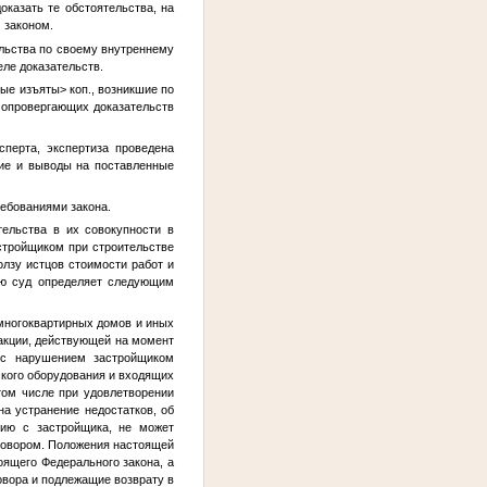
оказать те обстоятельства, на
 законом.
ельства по своему внутреннему
ле доказательств.
ные изъяты>
коп., возникшие по
, опровергающих доказательств
перта, экспертиза проведена
ние и выводы на поставленные
ребованиями закона.
ельства в их совокупности в
астройщиком при строительстве
олзу истцов стоимости работ и
ию суд определяет следующим
многоквартирных домов и иных
акции, действующей на момент
и с нарушением застройщиком
ского оборудования и входящих
 том числе при удовлетворении
а устранение недостатков, об
нию с застройщика, не может
оговором. Положения настоящей
оящего Федерального закона, а
овора и подлежащие возврату в