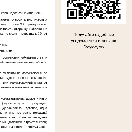
ельства надлежаще извещены.
ражала относительно исковых
ядке статьи 333 Гражданского
оставить отсрочку исполнения
ка, не может превышать 3% от
Получайте судебные
уведомления и акты на
я лиц.
Госуслугах
ованиям.
с условиями обязательства и
 с обычаями или иными обычно
о условий не допускаются, за
ми. Одностороннее изменение
, или односторонний отказ от
, иными правовыми актами или
многоквартирных домов и иных
 (здесь и далее в редакции,
(далее также - договор) одна
угих лиц построить (создать)
ацию этих объектов передать
тник долевого строительства)
шения на ввод в эксплуатацию