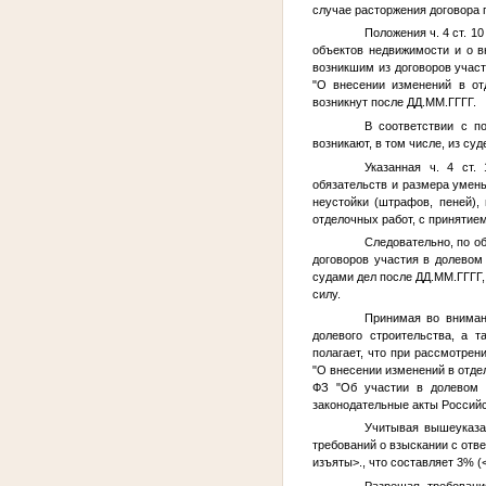
случае расторжения договора
Положения ч. 4 ст. 1
объектов недвижимости и о в
возникшим из договоров участ
"О внесении изменений в от
возникнут после
ДД.ММ.ГГГГ
.
В соответствии с п
возникают, в том числе, из су
Указанная ч. 4 ст.
обязательств и размера умень
неустойки (штрафов, пеней),
отделочных работ, с принятие
Следовательно, по о
договоров участия в долевом
судами дел после
ДД.ММ.ГГГГ
силу.
Принимая во вниман
долевого строительства, а 
полагает, что при рассмотре
"О внесении изменений в отд
ФЗ "Об участии в долевом 
законодательные акты Россий
Учитывая вышеуказа
требований о взыскании с отв
изъяты>
., что составляет 3% (
Разрешая требовани