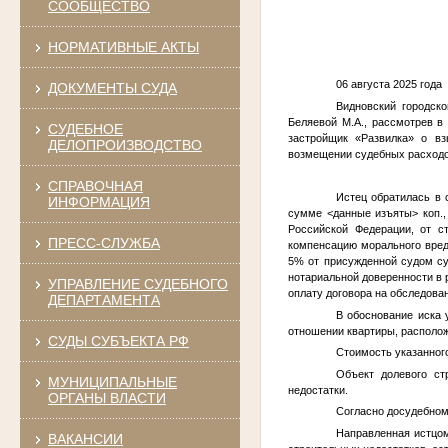
СООБЩЕСТВО
НОРМАТИВНЫЕ АКТЫ
06 авгу
ДОКУМЕНТЫ СУДА
Видновский городск
Беляевой М.А., рассмотрев в
СУДЕБНОЕ
застройщик «Развилка» о вз
ДЕЛОПРОИЗВОДСТВО
возмещении судебных расходо
СПРАВОЧНАЯ
Истец обратилась в 
ИНФОРМАЦИЯ
сумме
<данные изъяты>
коп.,
Российской Федерации, от с
ПРЕСС-СЛУЖБА
компенсацию морального вре
5% от присужденной судом с
нотариальной доверенности в
УПРАВЛЕНИЕ СУДЕБНОГО
оплату договора на обследова
ДЕПАРТАМЕНТА
В обоснование иска 
отношении квартиры, располо
СУДЫ СУБЪЕКТА РФ
Стоимость указанног
Объект долевого ст
МУНИЦИПАЛЬНЫЕ
недостатки.
ОРГАНЫ ВЛАСТИ
Согласно досудебном
Направленная истцом
ВАКАНСИИ