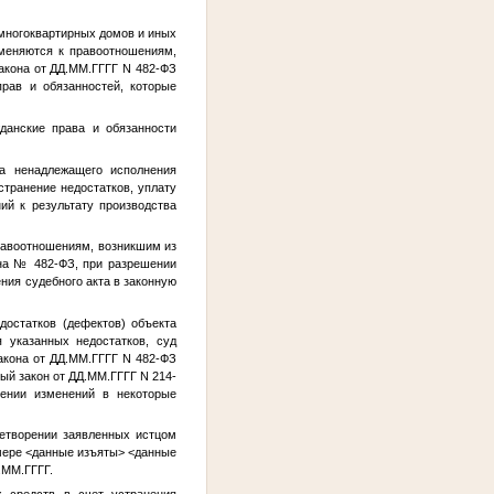
многоквартирных домов и иных
именяются к правоотношениям,
закона от
ДД.ММ.ГГГГ
N 482-ФЗ
рав и обязанностей, которые
данские права и обязанности
а ненадлежащего исполнения
странение недостатков, уплату
ий к результату производства
правоотношениям, возникшим из
она № 482-ФЗ, при разрешении
ения судебного акта в законную
достатков (дефектов) объекта
 указанных недостатков, суд
акона от
ДД.ММ.ГГГГ
N 482-ФЗ
ый закон от
ДД.ММ.ГГГГ
N 214-
ении изменений в некоторые
етворении заявленных истцом
змере
<данные изъяты>
<данные
.ММ.ГГГГ
.
х средств в счет устранения