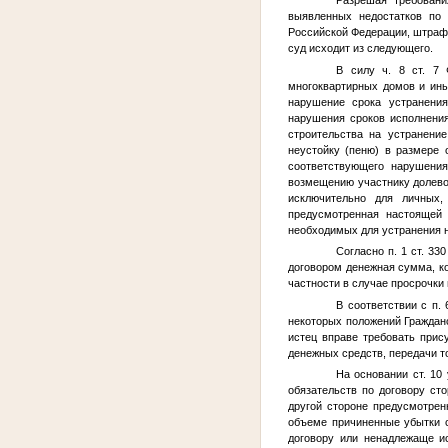
выявленных недостатков по 
Российской Федерации, штрафа
суд исходит из следующего.
В силу ч. 8 ст. 7
многоквартирных домов и ины
нарушение срока устранения
нарушения сроков исполнения
строительства на устранение
неустойку (пеню) в размере 
соответствующего нарушения
возмещению участнику долево
исключительно для личных,
предусмотренная настоящей 
необходимых для устранения н
Согласно п. 1 ст. 3
договором денежная сумма, ко
частности в случае просрочки
В соответствии с п.
некоторых положений Гражданс
истец вправе требовать прис
денежных средств, передачи т
На основании ст. 10
обязательств по договору ст
другой стороне предусмотре
объеме причиненные убытки с
договору или ненадлежаще ис