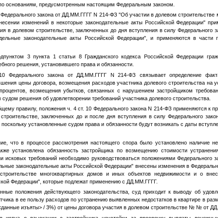
 по основаниям, предусмотренным настоящим Федеральным законом.
0 Федерального закона от
ДД.ММ.ГГГГ
N 214-ФЗ "Об участии в долевом строительстве 
несении изменений в некоторые законодательные акты Российской Федерации" пр
ия в долевом строительстве, заключенных до дня вступления в силу Федерального 
дельные законодательные акты Российской Федерации", и применяются в части п
одпунктом 3 пункта 1 статьи 8 Гражданского кодекса Российской Федерации граж
дебного решения, установившего права и обязанности.
 10 Федерального закона от
ДД.ММ.ГГГГ
N 214-ФЗ связывает определение факт
шения цены договора, возмещения расходов участника долевого строительства на у
 процентов, возмещения убытков, связанных с нарушением застройщиком требован
м судом решения об удовлетворении требований участника долевого строительства.
бщему правилу, положения ч. 4 ст. 10 Федерального закона N 214-ФЗ применяются к 
 строительстве, заключенных до и после дня вступления в силу Федерального зак
, поскольку установленные судом права и обязанности будут возникать с даты вступл
ие, что в процессе рассмотрения настоящего спора было установлено наличие не
также установлена обязанность застройщика по возмещению стоимости устранения
нии исковых требований необходимо руководствоваться положениями Федерального з
ельные законодательные акты Российской Федерации" внесены изменения в Федеральн
строительстве многоквартирных домов и иных объектов недвижимости и о внес
ской Федерации", которые подлежат применению с
ДД.ММ.ГГГГ
.
нные положения действующего законодательства, суд приходит к выводу об удовл
етчика в ее пользу расходов по устранению выявленных недостатков в квартире в ра
<данные изъяты>
/ 3%) от цены договора участия в долевом строительстве №
№
от
ДД
я истца о взыскании с застройщика неустойки за просрочку выплаты денежны