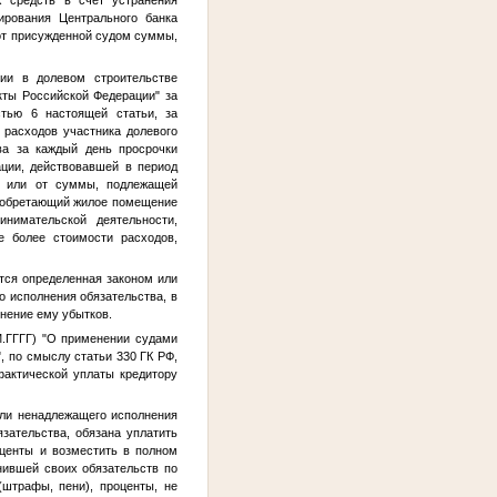
ирования Центрального банка
 от присужденной судом суммы,
тии в долевом строительстве
кты Российской Федерации" за
стью 6 настоящей статьи, за
 расходов участника долевого
тва за каждый день просрочки
ации, действовавшей в период
), или от суммы, подлежащей
риобретающий жилое помещение
нимательской деятельности,
е более стоимости расходов,
ется определенная законом или
о исполнения обязательства, в
инение ему убытков.
.ГГГГ
) "О применении судами
, по смыслу статьи 330 ГК РФ,
фактической уплаты кредитору
ли ненадлежащего исполнения
зательства, обязана уплатить
центы и возместить в полном
нившей своих обязательств по
(штрафы, пени), проценты, не