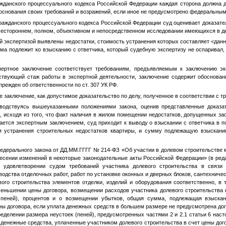
ажданского процессуального кодекса Российской Федерации каждая сторона должна д
 основания своих требований и возражений, если иное не предусмотрено федеральным
Гражданского процессуального кодекса Российской Федерации суд оценивает доказат
сестороннем, полном, объективном и непосредственном исследовании имеющихся в де
й экспертизой выявлены недостатки, стоимость устранения которых составляет
<дан
ма подлежит ко взысканию с ответчика, который судебную экспертизу не оспаривал
пертное заключение соответствует требованиям, предъявляемым к заключению экс
твующий стаж работы в экспертной деятельности, заключение содержит обоснова
режден об ответственности по ст. 307 УК РФ.
 заключение, как допустимое доказательство по делу, полученное в соответствии с т
оводствуясь вышеуказанными положениями закона, оценив представленные доказат
Ф, исходя из того, что факт наличия в жилом помещении недостатков, допущенных з
ется экспертным заключением, суд приходит к выводу о взыскании с ответчика в п
я устранения строительных недостатков квартиры, и сумму подлежащую взыскан
 Федерального закона от
ДД.ММ.ГГГГ
№ 214-ФЗ «Об участии в долевом строительстве 
несении изменений в некоторые законодательные акты Российской Федерации» (в ред
 удовлетворении судом требований участника долевого строительства в связ
зводства отделочных работ, работ по установке оконных и дверных блоков, сантехниче
вого строительства элементов отделки, изделий и оборудования соответственно, в
еньшении цены договора, возмещении расходов участника долевого строительства н
 пеней), процентов и о возмещении убытков, общая сумма, подлежащая взыска
ны договора, если уплата денежных средств в большем размере не предусмотрена д
еделении размера неустоек (пеней), предусмотренных частями 2 и 2.1 статьи 6 наст
 денежные средства, уплаченные участником долевого строительства в счет цены дог