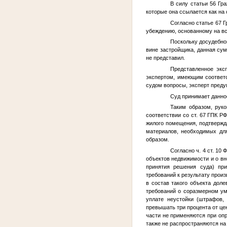
В силу статьи 56 Гр
которые она ссылается как на
Согласно статье 67 
убеждению, основанному на в
Поскольку досудебно
вине застройщика, данная сум
не представил.
Представленное экс
экспертом, имеющим соответс
судом вопросы, эксперт предуп
Суд принимает данное
Таким образом, рук
соответствии со ст. 67 ГПК Р
жилого помещения, подтвержда
материалов, необходимых дл
образом.
Согласно ч. 4 ст. 10
объектов недвижимости и о в
принятия решения суда) при
требований к результату прои
в состав такого объекта доле
требований о соразмерном ум
уплате неустойки (штрафов,
превышать три процента от це
части не применяются при опр
также не распространяются на