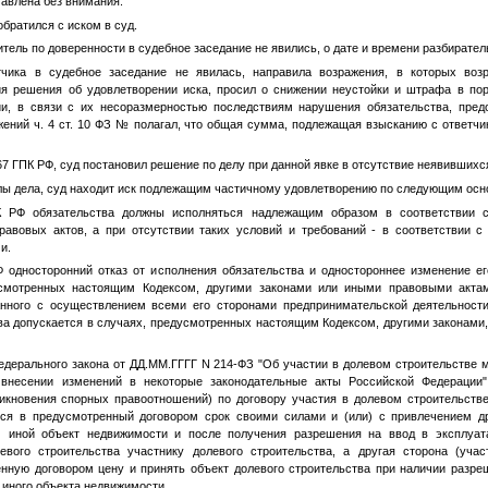
тавлена без внимания.
обратился с иском в суд.
итель по доверенности в судебное заседание не явились, о дате и времени разбират
тчика в судебное заседание не явилась, направила возражения, в которых воз
ия решения об удовлетворении иска, просил о снижении неустойки и штрафа в пор
и, в связи с их несоразмерностью последствиям нарушения обязательства, пред
ений ч. 4 ст. 10 ФЗ
№
полагал, что общая сумма, подлежащая взысканию с ответчи
67 ГПК РФ, суд постановил решение по делу при данной явке в отсутствие неявившихс
ы дела, суд находит иск подлежащим частичному удовлетворению по следующим осн
К РФ обязательства должны исполняться надлежащим образом в соответствии 
равовых актов, а при отсутствии таких условий и требований - в соответствии
и.
Ф односторонний отказ от исполнения обязательства и одностороннее изменение ег
смотренных настоящим Кодексом, другими законами или иными правовыми акта
анного с осуществлением всеми его сторонами предпринимательской деятельности
тва допускается в случаях, предусмотренных настоящим Кодексом, другими законами
Федерального закона от
ДД.ММ.ГГГГ
N 214-ФЗ "Об участии в долевом строительстве 
внесении изменений в некоторые законодательные акты Российской Федерации"
кновения спорных правоотношений) по договору участия в долевом строительстве 
тся в предусмотренный договором срок своими силами и (или) с привлечением др
) иной объект недвижимости и после получения разрешения на ввод в эксплуат
вого строительства участнику долевого строительства, а другая сторона (учас
енную договором цену и принять объект долевого строительства при наличии разре
 иного объекта недвижимости.