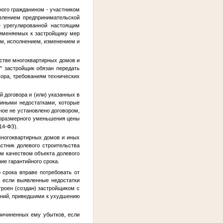
ого гражданином - участником
твлением предпринимательской
е урегулированной настоящим
именяемых к застройщику мер
ем, исполнением, изменением и
стве многоквартирных домов и
" застройщик обязан передать
вора, требованиям технических
й договора и (или) указанных в
 иными недостатками, которые
ное не установлено договором,
 соразмерного уменьшения цены
14-ФЗ).
многоквартирных домов и иных
стник долевого строительства
м качеством объекта долевого
ие гарантийного срока.
 срока вправе потребовать от
о если выявленные недостатки
троен (создан) застройщиком с
аний, приведшими к ухудшению
причиненных ему убытков, если