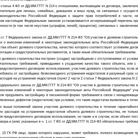
9 статьи 4 ФЗ от
ДД.ММ.ГГГГ
N 214 к отношениям, вытекающим из договора, заключенн
ючительно для личных, семейных, домашних и иных нужд, не связанных с осущес
законодательство Российской Федерации о защите прав потребителей в части, н
том настоящим Федеральным законом устанавливается исчерпывающий перечень пр
енности (в том числе неустоек (штрафов, пеней), процентов), связанных с заключени
 ст. 7 Федерального закона от
ДД.ММ.ГГГГ
N 214-ФЗ "Об участии в долевом строитель
и о внесении изменений в некоторые законодательные акты Российской Федерации
ства объект долевого строительства, качество которого соответствует условиям дого
ентации и градостроительных регламентов, а также иным обязательным требованиям.
т долевого строительства построен (создан) застройщиком с отступлениями от услови
язательных требований, приведшими к ухудшению качества такого объекта, или с
редусмотренного договором использования, участник долевого строительства, если и
ебовать от застройщика: безвозмездного устранения недостатков в разумный срок;
сходов на устранение недостатков (пункт 2 части 2 статьи 7 Федерального закона N 2
Федерального закона от
ДД.ММ.ГГГГ
N 214-ФЗ "Об участии в долевом строительстве 
несении изменений в некоторые законодательные акты Российской Федерации" уча
 или предъявить застройщику в письменной форме требования в связи с ненадлежащи
вленных дефектов (недостатков) при условии, что такие недостатки выявлены в течен
 выше положений закона участник долевого строительства в течение гарантийного
х расходов на устранение недостатков объекта долевого строительства, не тольк
я предусмотренного договором использования, но также и в случае, если объект пос
вора и (или) указанных в ч. 1 ст. 7 ФЗ от
ДД.ММ.ГГГГ
N 214-ФЗ обязательных требов
т. 15 ГК РФ лицо, право которого нарушено, может требовать полного возмещения 
едусмотрено возмещение убытков в меньшем размере.