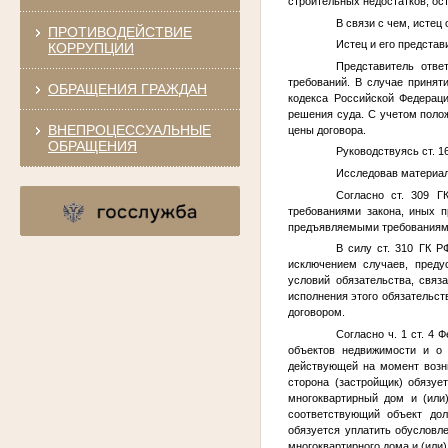
строительных недостатков, ос
В связи с чем, истец 
ПРОТИВОДЕЙСТВИЕ
Истец и его представ
КОРРУПЦИИ
Представитель отве
требований. В случае принят
ОБРАЩЕНИЯ ГРАЖДАН
кодекса Российской Федераци
решения суда. С учетом полож
ВНЕПРОЦЕССУАЛЬНЫЕ
цены договора.
ОБРАЩЕНИЯ
Руководствуясь ст. 1
Исследовав материал
Согласно ст. 309 Г
требованиями закона, иных п
предъявляемыми требованиям
В силу ст. 310 ГК Р
исключением случаев, преду
условий обязательства, связ
исполнения этого обязательс
договором.
Согласно ч. 1 ст. 4 
объектов недвижимости и о 
действующей на момент возни
сторона (застройщик) обязуе
многоквартирный дом и (или
соответствующий объект доле
обязуется уплатить обусловл
многоквартирного дома и (или)