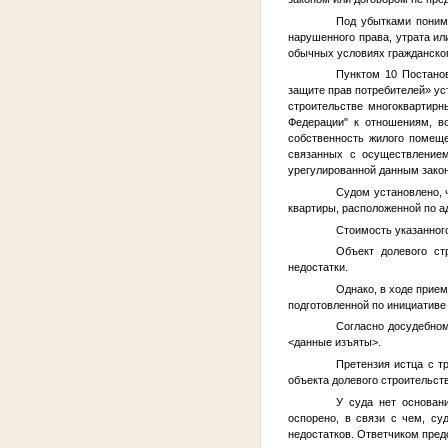
Под убытками понима
нарушенного права, утрата ил
обычных условиях гражданског
Пунктом 10 Постано
защите прав потребителей» уст
строительстве многоквартирн
Федерации" к отношениям, в
собственность жилого помещ
связанных с осуществлением
урегулированной данным зако
Судом установлено,
квартиры, расположенной по а
Стоимость указанног
Объект долевого ст
недостатки.
Однако, в ходе прие
подготовленной по инициативе
Согласно досудебно
<данные изъяты>
.
Претензия истца с т
объекта долевого строительст
У суда нет основан
оспорено, в связи с чем, с
недостатков. Ответчиком пред